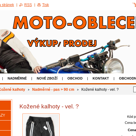
 stránek
RSS
Tisk
NADMĚRNÉ
NOVÉ ZBOŽÍ
OBCHOD
KONTAKT
OBCHODN
AKCE 50% SLEVA NA POUŽITÉ BOTY
Kožené kalhoty
Nadměrné - pas > 90 cm
Kožené kalhoty - vel. ?
Kožené kalhoty - vel. ?
AZY
Kód p
Cena b
Cena