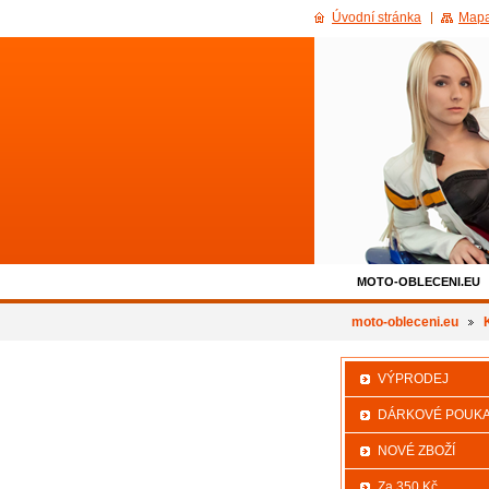
Úvodní stránka
Mapa
MOTO-OBLECENI.EU
500KC_SLEVA
moto-obleceni.eu
VÝPRODEJ
DÁRKOVÉ POUK
NOVÉ ZBOŽÍ
Za 350 Kč