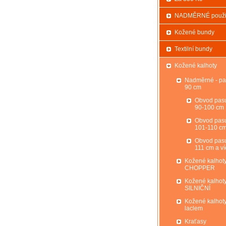
NADMĚRNÉ použi
Kožené bundy
Textilní bundy
Kožené kalhoty
Nadměrné - pa
90 cm
Obvod pas
90-100 cm
Obvod pas
101-110 c
Obvod pas
111 cm a ví
Kožené kalhot
CHOPPER
Kožené kalhot
SILNIČNÍ
Kožené kalhoty
laclem
Kraťasy