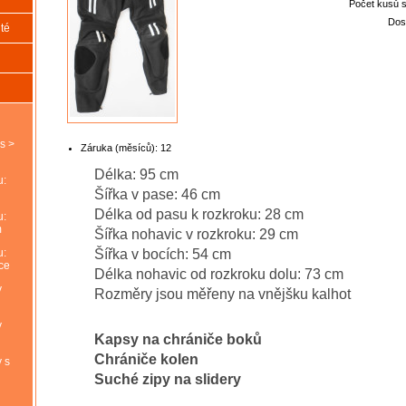
Počet kusů 
Dos
té
s >
Záruka (měsíců):
12
Délka: 95 cm
u:
Šířka v pase: 46 cm
Délka od pasu k rozkroku: 28 cm
u:
m
Šířka nohavic v rozkroku: 29 cm
Šířka v bocích: 54 cm
u:
ce
Délka nohavic od rozkroku dolu: 73 cm
y
Rozměry jsou měřeny na vnějšku kalhot
y
Kapsy na chrániče boků
Chrániče kolen
 s
Suché zipy na slidery