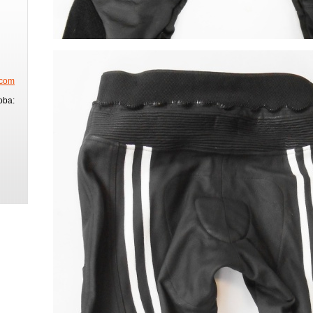
.com
oba: