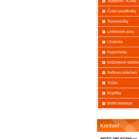
Jezdectví - KONĚ
Čistící prostředky
Termovložky
Ledvinové pásy
Chrániče
Nepromoky
Koženkové obleče
Reflexní oblečení
Trička
Doplňky
BMW motorrad
Kontakt
MOTO-OBLECENI.eu