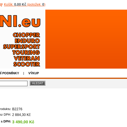
Košík:
0,00 Kč
(položek:
0
)
Í PODMÍNKY
VÝKUP
roduktu:
B2276
ez DPH:
2 884,30 Kč
 s DPH:
3 490,00 Kč