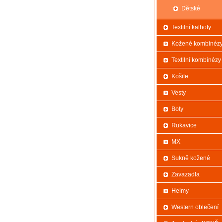
Dětské
Textilní kalhoty
Kožené kombinéz
Textilní kombinézy
Košile
Vesty
Boty
Rukavice
MX
Sukně kožené
Zavazadla
Helmy
Western oblečení