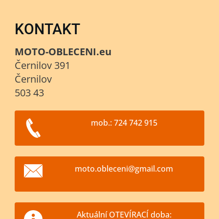
KONTAKT
MOTO-OBLECENI.eu
Černilov 391
Černilov
503 43
mob.: 724 742 915
moto.obl
eceni@gm
ail.com
Aktuální OTEVÍRACÍ doba: