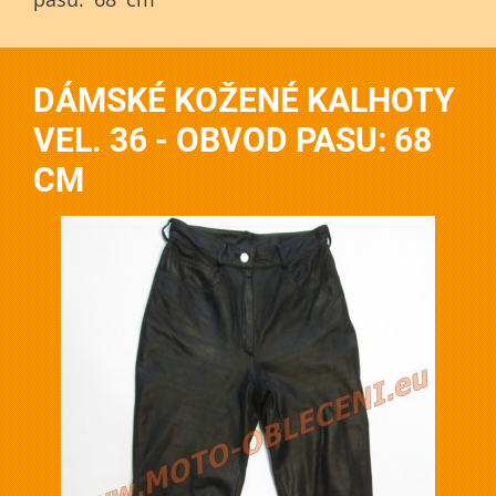
DÁMSKÉ KOŽENÉ KALHOTY
VEL. 36 - OBVOD PASU: 68
CM