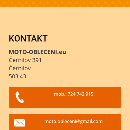
KONTAKT
MOTO-OBLECENI.eu
Černilov 391
Černilov
503 43
mob.: 724 742 915
moto.obl
eceni@gm
ail.com