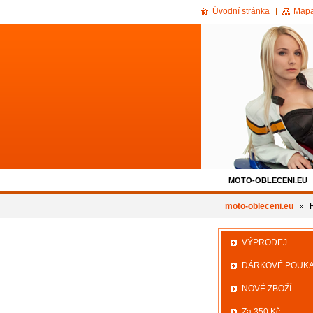
Úvodní stránka
Mapa
MOTO-OBLECENI.EU
500KC_SLEVA
moto-obleceni.eu
VÝPRODEJ
DÁRKOVÉ POUK
NOVÉ ZBOŽÍ
Za 350 Kč