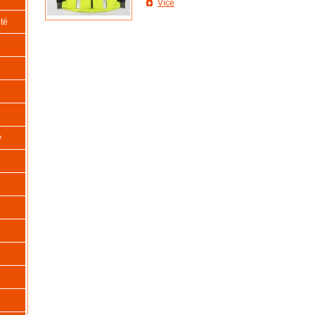
Více
té
y