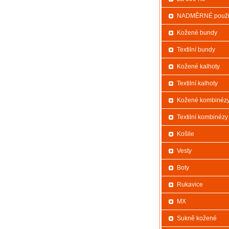
NADMĚRNÉ použi
Kožené bundy
Textilní bundy
Kožené kalhoty
Textilní kalhoty
Kožené kombinéz
Textilní kombinézy
Košile
Vesty
Boty
Rukavice
MX
Sukně kožené