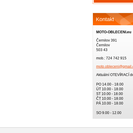
Kontakt
MOTO-OBLECENI.eu
Černilov 391
Černilov
503 43
mob.: 724 742 915
moto.obl
eceni@gm
ail
Aktuální OTEVÍRACÍ d
PO 14.00 - 18.00
ÚT 10.00 - 18.00
ST 10.00 - 18.00
ČT 10.00 - 18.00
PÁ 10.00 - 18.00
SO 9.00 - 12.00