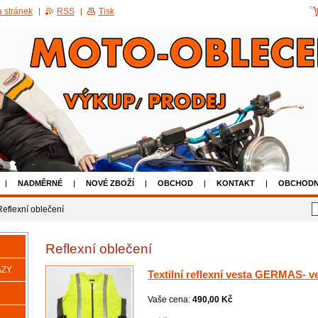
 stránek
RSS
Tisk
NADMĚRNÉ
NOVÉ ZBOŽÍ
OBCHOD
KONTAKT
OBCHODN
AKCE 50% SLEVA NA POUŽITÉ BOTY
Reflexní oblečení
Reflexní oblečení
AZY
Textilní reflexní vesta GERMAS- ve
Vaše cena:
490,00 Kč