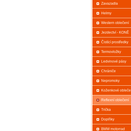
Zavazadla
Helmy
Western oblečení
Jezdectví - KONĚ
Čistící prostředky
Termovložky
Ledvinové pásy
Chrániče
Nepromoky
Koženkové obleče
Reflexní oblečení
Trička
Doplňky
BMW motorrad