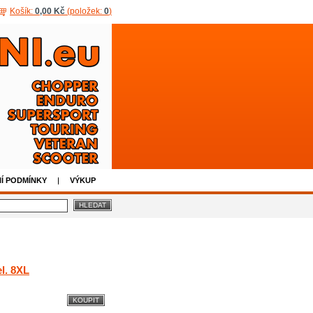
Košík:
0,00 Kč
(položek:
0
)
Í PODMÍNKY
VÝKUP
l. 8XL