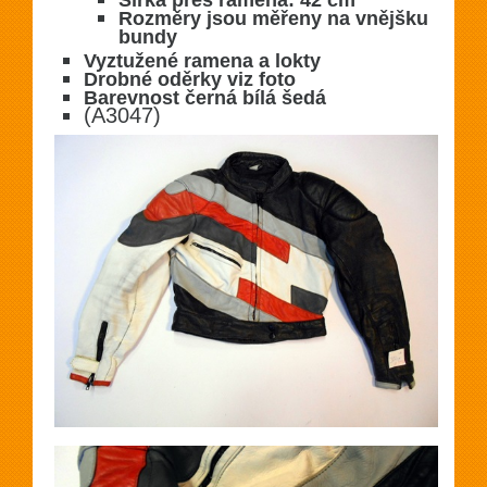
Šířka přes ramena: 42 cm
Rozměry jsou měřeny na vnějšku
bundy
Vyztužené ramena a lokty
Drobné oděrky viz foto
Barevnost černá bílá šedá
(A3047)