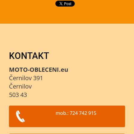
KONTAKT
MOTO-OBLECENI.eu
Černilov 391
Černilov
503 43
mob.: 724 742 915