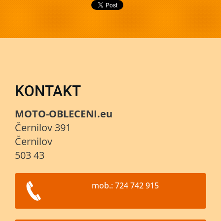
KONTAKT
MOTO-OBLECENI.eu
Černilov 391
Černilov
503 43
mob.: 724 742 915