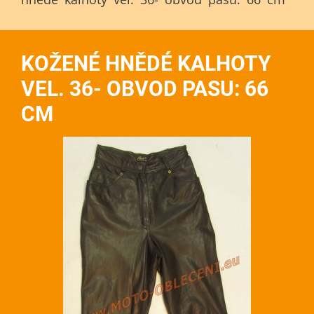
KOŽENÉ HNĚDÉ KALHOTY
VEL. 36- OBVOD PASU: 66
CM