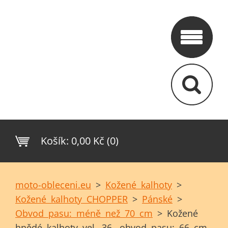
Košík:
0,00 Kč (0)
moto-obleceni.eu
>
Kožené kalhoty
>
Kožené kalhoty CHOPPER
>
Pánské
>
Obvod pasu: méně než 70 cm
>
Kožené
hnědé kalhoty vel. 36- obvod pasu: 66 cm