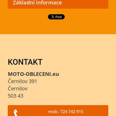
Základní informace
KONTAKT
MOTO-OBLECENI.eu
Černilov 391
Černilov
503 43
mob.: 724 742 915