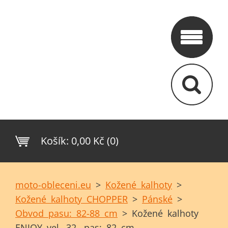
Košík:
0,00 Kč (0)
moto-obleceni.eu
>
Kožené kalhoty
>
Kožené kalhoty CHOPPER
>
Pánské
>
Obvod pasu: 82-88 cm
>
Kožené kalhoty
ENJOY vel. 32- pas: 82 cm