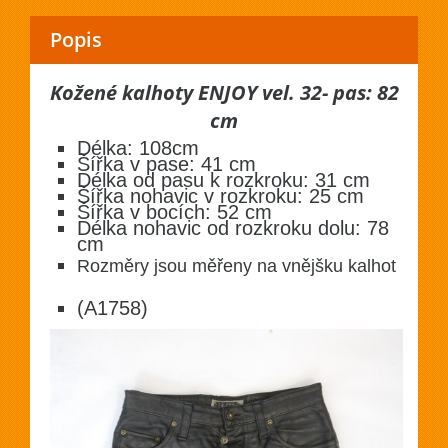
Popis
Kožené kalhoty ENJOY vel. 32- pas: 82
cm
Délka: 108cm
Šířka v pase: 41 cm
Délka od pasu k rozkroku: 31 cm
Šířka nohavic v rozkroku: 25 cm
Šířka v bocích: 52 cm
Délka nohavic od rozkroku dolu: 78
cm
Rozměry jsou měřeny na vnějšku kalhot
(A1758)