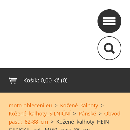
Košík:
0,00 Kč (0)
moto-obleceni.eu
>
Kožené kalhoty
>
Kožené kalhoty SILNIČNÍ
>
Pánské
>
Obvod
pasu: 82-88 cm
>
Kožené kalhoty HEIN
GERICKE- vel. M/50, pas: 86 cm