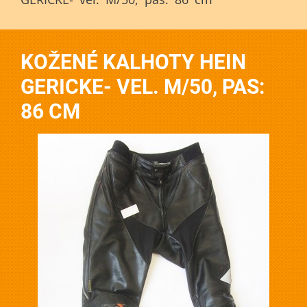
KOŽENÉ KALHOTY HEIN
GERICKE- VEL. M/50, PAS:
86 CM