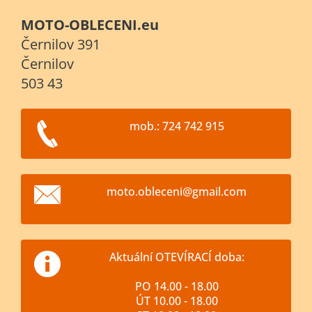
MOTO-OBLECENI.eu
Černilov 391
Černilov
503 43
mob.: 724 742 915
moto.obl
eceni@gm
ail.com
Aktuální OTEVÍRACÍ doba:
PO 14.00 - 18.00
ÚT 10.00 - 18.00