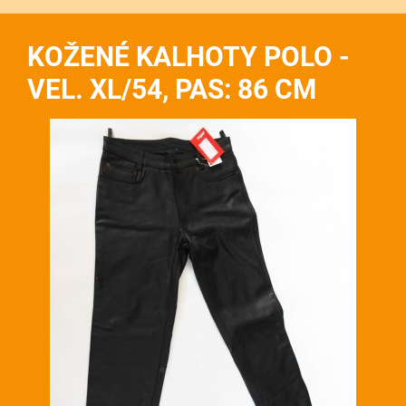
KOŽENÉ KALHOTY POLO -
VEL. XL/54, PAS: 86 CM