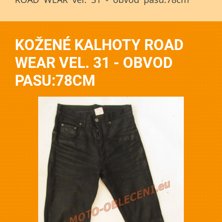
KOŽENÉ KALHOTY ROAD
WEAR VEL. 31 - OBVOD
PASU:78CM