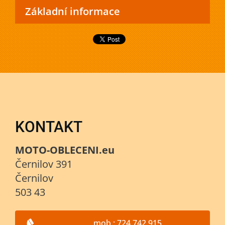
Základní informace
KONTAKT
MOTO-OBLECENI.eu
Černilov 391
Černilov
503 43
mob.: 724 742 915