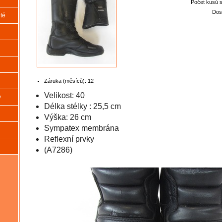
Počet kusů 
Dos
té
Záruka (měsíců):
12
Velikost: 40
y
Délka stélky : 25,5 cm
Výška: 26 cm
Sympatex membrána
Reflexní prvky
(A7286)