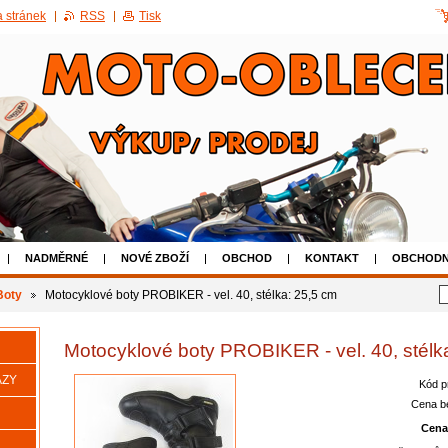
 stránek
RSS
Tisk
NADMĚRNÉ
NOVÉ ZBOŽÍ
OBCHOD
KONTAKT
OBCHODN
AKCE 50% SLEVA NA POUŽITÉ BOTY
Boty
Motocyklové boty PROBIKER - vel. 40, stélka: 25,5 cm
Motocyklové boty PROBIKER - vel. 40, stélk
AZY
Kód p
Cena b
Cena