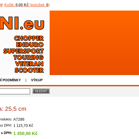
Košík:
0,00 Kč
(položek:
0
)
Í PODMÍNKY
VÝKUP
a: 25,5 cm
roduktu:
A7286
ez DPH:
1 115,70 Kč
 s DPH:
1 350,00 Kč