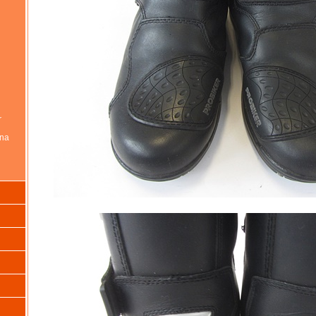
r
 na