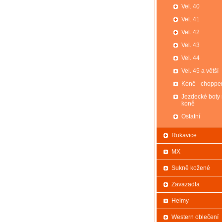
Vel. 40
Vel. 41
Vel. 42
Vel. 43
Vel. 44
Vel. 45 a větší
Koně - choppe
Jezdecké boty
koně
Ostatní
Rukavice
MX
Sukně kožené
Zavazadla
Helmy
Western oblečení