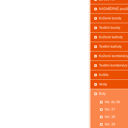
NADMĚRNÉ použi
Kožené bundy
Textilní bundy
Kožené kalhoty
Textilní kalhoty
Kožené kombinéz
Textilní kombinézy
Košile
Vesty
Boty
Vel. do 36
Vel. 37
Vel. 38
Vel. 39