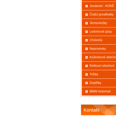
Jezdectví - KONĚ
Čistící prostředky
Termovložky
Ledvinové pásy
Chrániče
Nepromoky
Koženkové obleče
Reflexní oblečení
Trička
Doplňky
BMW motorrad
Kontakt