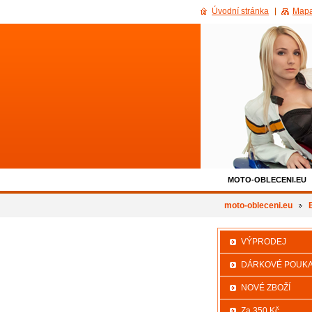
Úvodní stránka
Mapa
MOTO-OBLECENI.EU
500KC_SLEVA
moto-obleceni.eu
VÝPRODEJ
DÁRKOVÉ POUK
NOVÉ ZBOŽÍ
Za 350 Kč