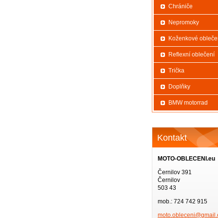
Chrániče
Nepromoky
Koženkové obleče
Reflexní oblečení
Trička
Doplňky
BMW motorrad
Kontakt
MOTO-OBLECENI.eu
Černilov 391
Černilov
503 43
mob.: 724 742 915
moto.obl
eceni@gm
ail