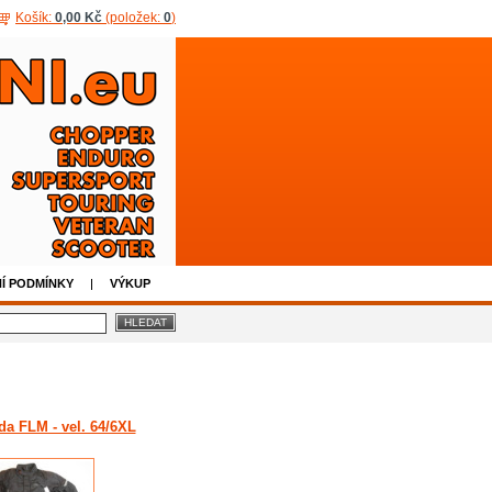
Košík:
0,00 Kč
(položek:
0
)
Í PODMÍNKY
VÝKUP
da FLM - vel. 64/6XL