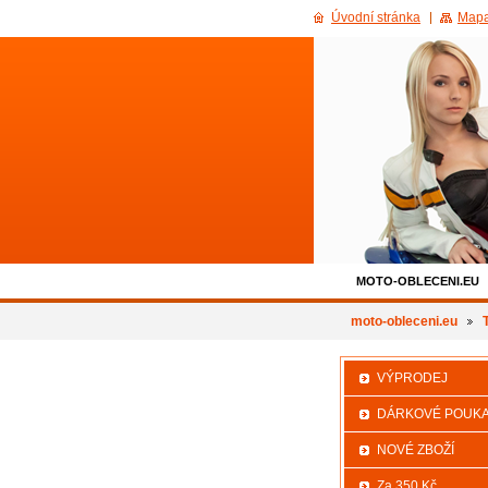
Úvodní stránka
Mapa
MOTO-OBLECENI.EU
500KC_SLEVA
moto-obleceni.eu
VÝPRODEJ
DÁRKOVÉ POUK
NOVÉ ZBOŽÍ
Za 350 Kč