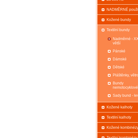
NADMĚRNÉ použi
Kožené bundy
Textilní bundy
Nadměrné - X
větší
Pánské
Dámské
Dětské
Pláštěnky, větr
Bundy
nemotocyklové
Sady bund - le
Kožené kalhoty
Textilní kalhoty
Kožené kombinéz
Textilní kombinézy