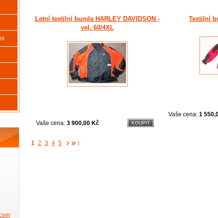
Letní textilní bunda HARLEY DAVIDSON -
Textilní b
vel. 60/4XL
ní
Vaše cena:
1 550,
Vaše cena:
3 900,00 Kč
1
2
3
4
5
.com