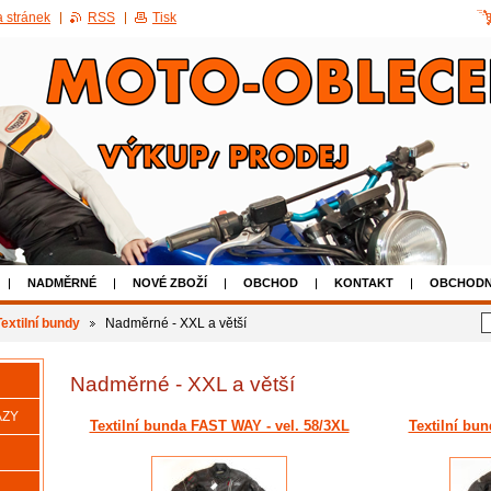
 stránek
RSS
Tisk
NADMĚRNÉ
NOVÉ ZBOŽÍ
OBCHOD
KONTAKT
OBCHODN
AKCE 50% SLEVA NA POUŽITÉ BOTY
Textilní bundy
Nadměrné - XXL a větší
Nadměrné - XXL a větší
AZY
Textilní bunda FAST WAY - vel. 58/3XL
Textilní bun