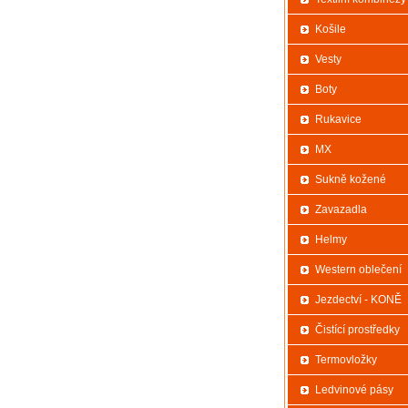
Košile
Vesty
Boty
Rukavice
MX
Sukně kožené
Zavazadla
Helmy
Western oblečení
Jezdectví - KONĚ
Čistící prostředky
Termovložky
Ledvinové pásy