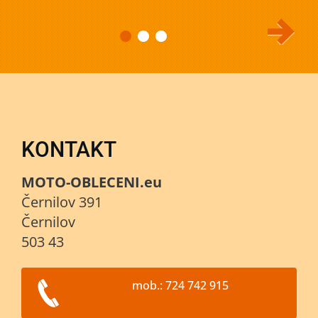
KONTAKT
MOTO-OBLECENI.eu
Černilov 391
Černilov
503 43
mob.: 724 742 915