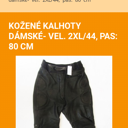
KOŽENÉ KALHOTY
DÁMSKÉ- VEL. 2XL/44, PAS:
80 CM