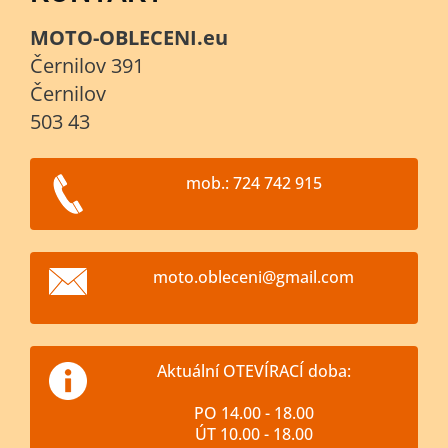
MOTO-OBLECENI.eu
Černilov 391
Černilov
503 43
mob.: 724 742 915
moto.obl
eceni@gm
ail.com
Aktuální OTEVÍRACÍ doba:
PO 14.00 - 18.00
ÚT 10.00 - 18.00