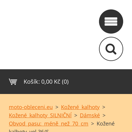
Košík:
0,00 Kč (0)
moto-obleceni.eu
>
Kožené kalhoty
>
Kožené kalhoty SILNIČNÍ
>
Dámské
>
Obvod pasu: méně než 70 cm
>
Kožené
kalhoty vel.36/S