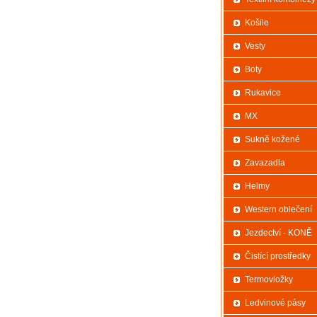
Košile
Vesty
Boty
Rukavice
MX
Sukně kožené
Zavazadla
Helmy
Western oblečení
Jezdectví - KONĚ
Čistící prostředky
Termovložky
Ledvinové pásy