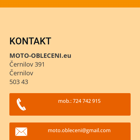
KONTAKT
MOTO-OBLECENI.eu
Černilov 391
Černilov
503 43
mob.: 724 742 915
moto.obl
eceni@gm
ail.com