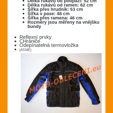
Délka rukávů od podpaží: 52 cm
Délka rukávů od ramen: 62 cm
Šířka přes hrudník: 53 cm
Šířka v pase: 48 cm
Šířka přes ramena: 46 cm
Rozměry jsou měřeny na vnějšku
bundy
Reflexní prvky
CHrániče
Odepínatelná termovložka
(A534E)