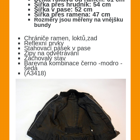
Šířka přes hrudník: 54 cm
Šířka v pase: 52 cm
Šířka přes ramena: 47 cm
Rozměry jsou měřeny na vnějšku
bundy
Chrániče ramen, loktů,zad
Reflexní prvky
Stahovací pásek v pase
Zipy na odvětrávání
Zachovalý stav
Barevná kombinace černo -modro -
šedá
(A3418)