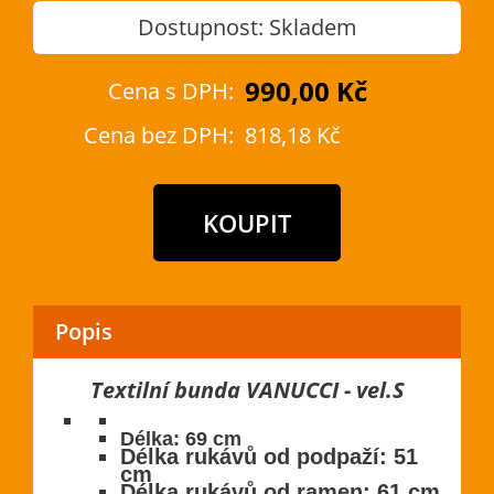
Dostupnost:
Skladem
990,00 Kč
Cena s DPH:
Cena bez DPH:
818,18 Kč
Popis
Textilní bunda VANUCCI - vel.S
Délka: 69 cm
Délka rukávů od podpaží: 51
cm
Délka rukávů od ramen: 61 cm