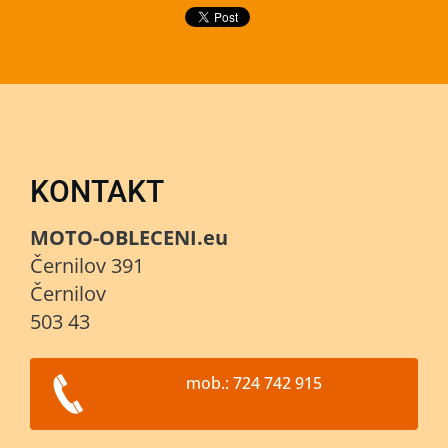
KONTAKT
MOTO-OBLECENI.eu
Černilov 391
Černilov
503 43
mob.: 724 742 915