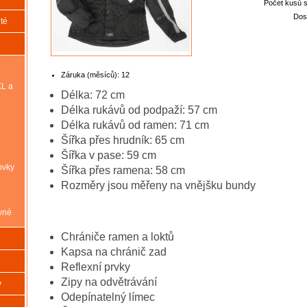
Počet kusů 
Dos
té
Záruka (měsíců):
12
XL a
Délka: 72 cm
Délka rukávů od podpaží: 57 cm
Délka rukávů od ramen: 71 cm
Šířka přes hrudník: 65 cm
Šířka v pase: 59 cm
ovky
Šířka přes ramena: 58 cm
Rozměry jsou měřeny na vnějšku bundy
vné
Chrániče ramen a loktů
Kapsa na chránič zad
Reflexní prvky
Zipy na odvětrávání
y
Odepínatelný límec