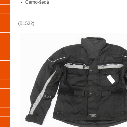
Černo-šedá
(B1522)