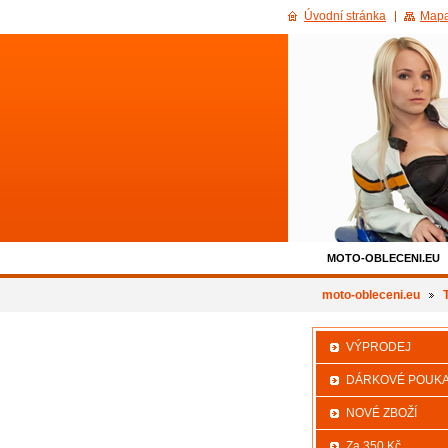
Úvodní stránka
Mapa
MOTO-OBLECENI.EU
500KC_SLEVA
moto-obleceni.eu
VÝPRODEJ
DÁRKOVÉ POUK
NOVÉ ZBOŽÍ
Za 350 Kč