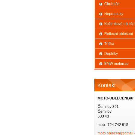
Chrániče
Nepromoky
Koženkové obleče
Reflexní oblečení
Trička
Doplňky
BMW motorrad
Kontakt
MOTO-OBLECENI.eu
Černilov 391
Černilov
503 43
mob.: 724 742 915
moto.obl
eceni@gm
ail