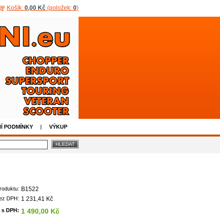
Košík:
0,00 Kč
(položek:
0
)
Í PODMÍNKY
VÝKUP
roduktu:
B1522
ez DPH:
1 231,41 Kč
 s DPH:
1 490,00 Kč