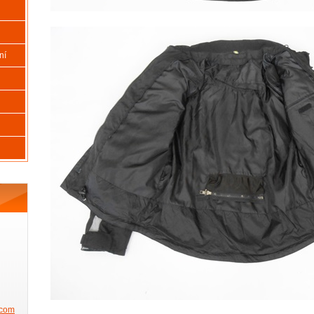
ní
.com