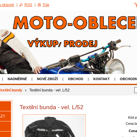
 stránek
RSS
Tisk
NADMĚRNÉ
NOVÉ ZBOŽÍ
OBCHOD
KONTAKT
OBCHODN
AKCE 50% SLEVA NA POUŽITÉ BOTY
Textilní bundy
Textilní bunda - vel. L/52
Textilní bunda - vel. L/52
AZY
Kód p
Cena b
Cena