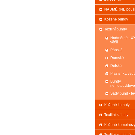
NADMĚRNÉ použi
Kožené bundy
Textilní bundy
Nadměrné - X
větší
Pánské
Dámské
Dětské
Pláštěnky, větr
Bundy
nemotocyklové
Sady bund - le
Kožené kalhoty
Textilní kalhoty
Kožené kombinéz
Textilní kombinézy