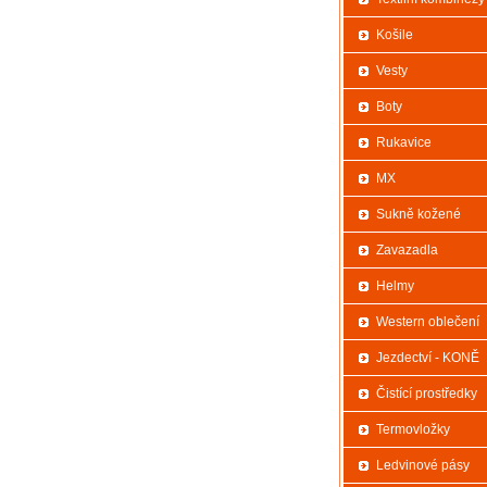
Košile
Vesty
Boty
Rukavice
MX
Sukně kožené
Zavazadla
Helmy
Western oblečení
Jezdectví - KONĚ
Čistící prostředky
Termovložky
Ledvinové pásy