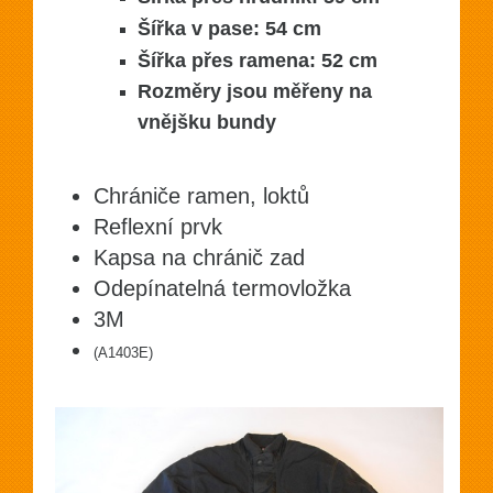
Šířka v pase: 54 cm
Šířka přes ramena: 52 cm
Rozměry jsou měřeny na
vnějšku bundy
Chrániče ramen, loktů
Reflexní prvk
Kapsa na chránič zad
Odepínatelná termovložka
3M
(A1403E)