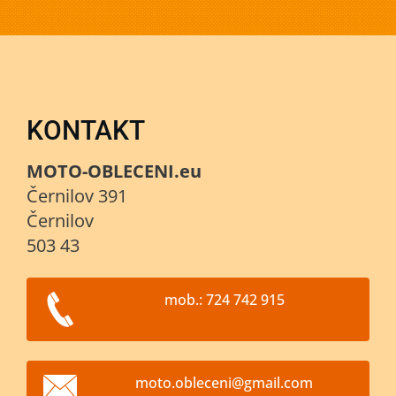
KONTAKT
MOTO-OBLECENI.eu
Černilov 391
Černilov
503 43
mob.: 724 742 915
moto.obl
eceni@gm
ail.com