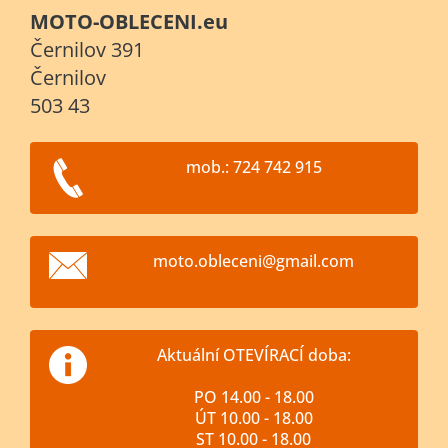
MOTO-OBLECENI.eu
Černilov 391
Černilov
503 43
mob.: 724 742 915
moto.obl
eceni@gm
ail.com
Aktuální OTEVÍRACÍ doba:
PO 14.00 - 18.00
ÚT 10.00 - 18.00
ST 10.00 - 18.00