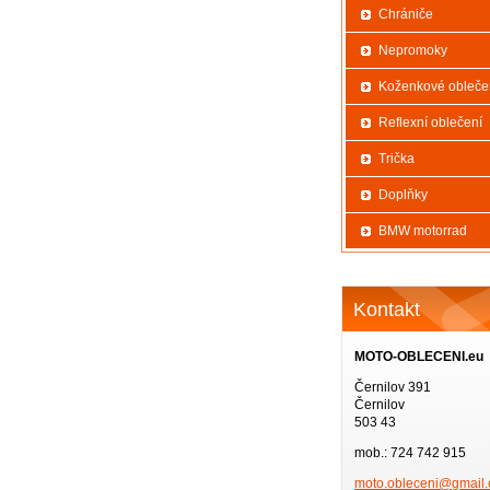
Chrániče
Nepromoky
Koženkové obleče
Reflexní oblečení
Trička
Doplňky
BMW motorrad
Kontakt
MOTO-OBLECENI.eu
Černilov 391
Černilov
503 43
mob.: 724 742 915
moto.obl
eceni@gm
ail