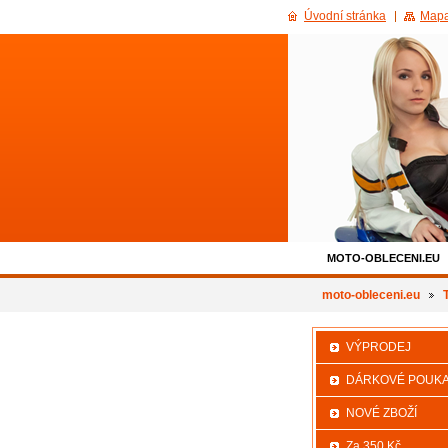
Úvodní stránka
Mapa
MOTO-OBLECENI.EU
500KC_SLEVA
moto-obleceni.eu
VÝPRODEJ
DÁRKOVÉ POUK
NOVÉ ZBOŽÍ
Za 350 Kč