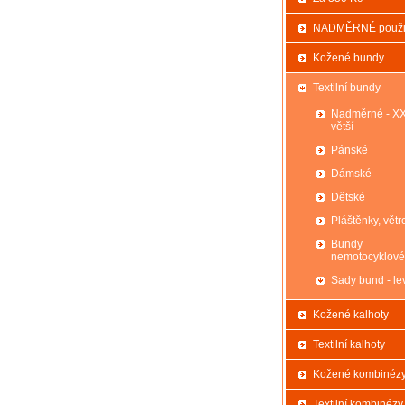
NADMĚRNÉ použi
Kožené bundy
Textilní bundy
Nadměrné - X
větší
Pánské
Dámské
Dětské
Pláštěnky, větr
Bundy
nemotocyklové
Sady bund - le
Kožené kalhoty
Textilní kalhoty
Kožené kombinéz
Textilní kombinézy