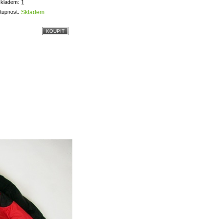
skladem:
1
tupnost:
Skladem