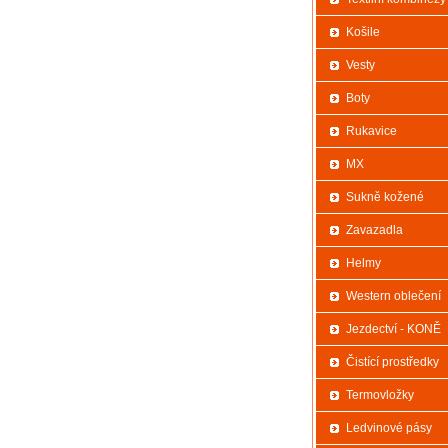
Košile
Vesty
Boty
Rukavice
MX
Sukně kožené
Zavazadla
Helmy
Western oblečení
Jezdectví - KONĚ
Čistící prostředky
Termovložky
Ledvinové pásy