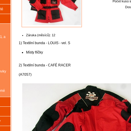
Počet kusů 
Dos
té
Záruka (měsíců):
12
XL a
1) Textilní bunda - LOUIS - vel. S
Místy flíčky
2) Textilní bunda - CAFÉ RACER
ovky
(A7057)
vné
y