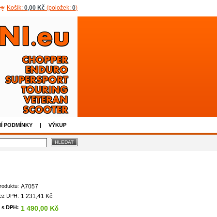
Košík:
0,00 Kč
(položek:
0
)
Í PODMÍNKY
VÝKUP
roduktu:
A7057
ez DPH:
1 231,41 Kč
 s DPH:
1 490,00 Kč