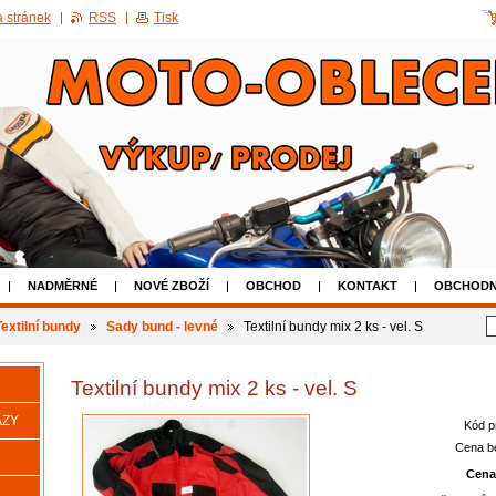
 stránek
RSS
Tisk
NADMĚRNÉ
NOVÉ ZBOŽÍ
OBCHOD
KONTAKT
OBCHODN
AKCE 50% SLEVA NA POUŽITÉ BOTY
Textilní bundy
Sady bund - levné
Textilní bundy mix 2 ks - vel. S
Textilní bundy mix 2 ks - vel. S
AZY
Kód p
Cena b
Cena