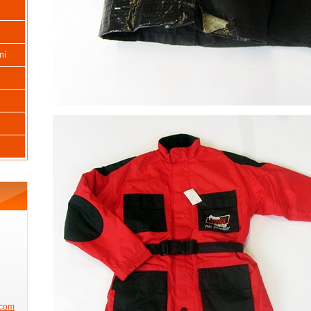
ní
.com