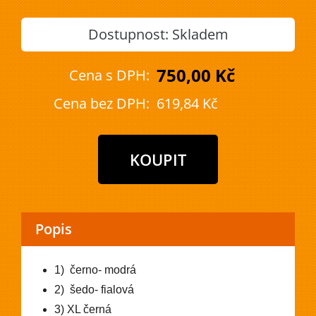
Dostupnost:
Skladem
750,00 Kč
Cena s DPH:
Cena bez DPH:
619,84 Kč
Popis
1) černo- modrá
2) šedo- fialová
3) XL černá