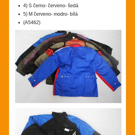
4) S černo- červeno- šedá
5) M červeno- modro- bílá
(A5462)