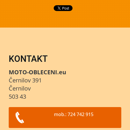
KONTAKT
MOTO-OBLECENI.eu
Černilov 391
Černilov
503 43
mob.: 724 742 915