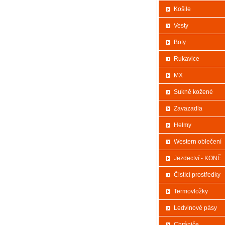
Košile
Vesty
Boty
Rukavice
MX
Sukně kožené
Zavazadla
Helmy
Western oblečení
Jezdectví - KONĚ
Čistící prostředky
Termovložky
Ledvinové pásy
Chrániče