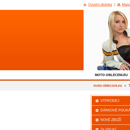
Úvodní stránka
Mapa
MOTO-OBLECENI.EU
500KC_SLEVA
moto-obleceni.eu
VÝPRODEJ
DÁRKOVÉ POUK
NOVÉ ZBOŽÍ
Za 350 Kč