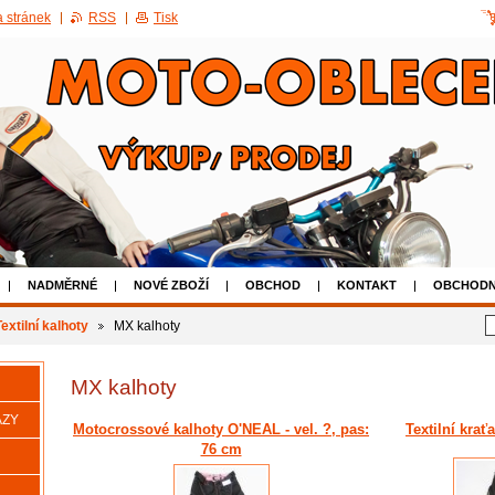
 stránek
RSS
Tisk
NADMĚRNÉ
NOVÉ ZBOŽÍ
OBCHOD
KONTAKT
OBCHODN
AKCE 50% SLEVA NA POUŽITÉ BOTY
Textilní kalhoty
MX kalhoty
MX kalhoty
AZY
Motocrossové kalhoty O'NEAL - vel. ?, pas:
Textilní krať
76 cm