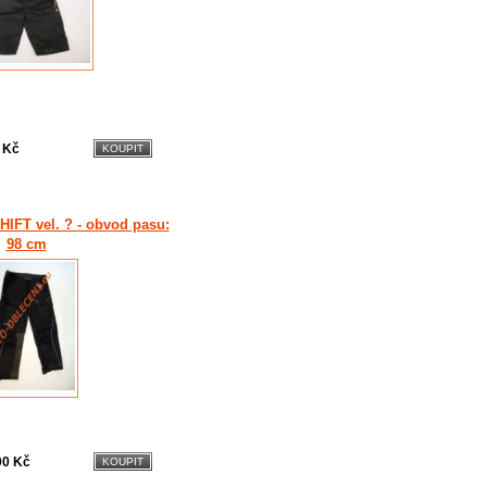
 Kč
SHIFT vel. ? - obvod pasu:
98 cm
00 Kč