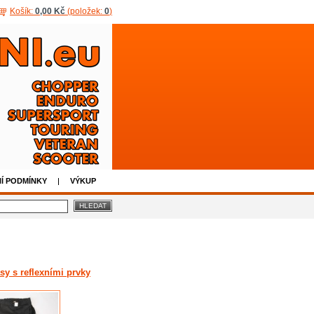
Košík:
0,00 Kč
(položek:
0
)
Í PODMÍNKY
VÝKUP
asy s reflexními prvky