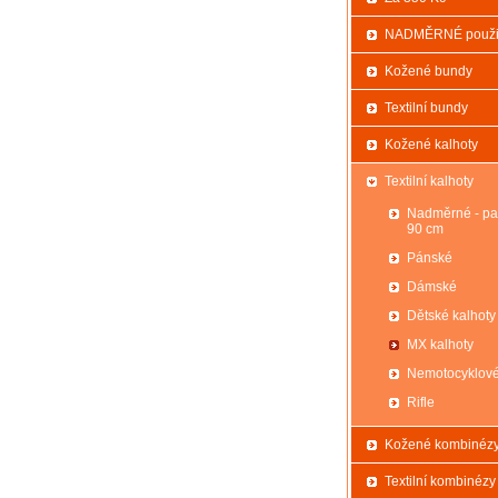
NADMĚRNÉ použi
Kožené bundy
Textilní bundy
Kožené kalhoty
Textilní kalhoty
Nadměrné - pa
90 cm
Pánské
Dámské
Dětské kalhoty
MX kalhoty
Nemotocyklov
Rifle
Kožené kombinéz
Textilní kombinézy