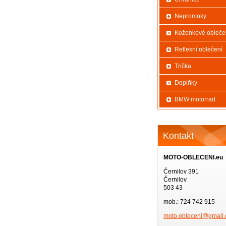
Nepromoky
Koženkové obleče
Reflexní oblečení
Trička
Doplňky
BMW motorrad
Kontakt
MOTO-OBLECENI.eu
Černilov 391
Černilov
503 43
mob.: 724 742 915
moto.obl
eceni@gm
ail