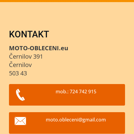
KONTAKT
MOTO-OBLECENI.eu
Černilov 391
Černilov
503 43
mob.: 724 742 915
moto.obl
eceni@gm
ail.com